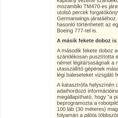
kapitány vezette szándék
mozambiki TM470-es járat
utolsó percek forgatókönyv
Germanwings-járatáéhoz. 
hasonló történhetett az eg
Boeing 777-tel is.
A másik fekete doboz is
A második fekete doboz ad
szándékosan pusztította 
német légitársaságnak a 
utasszállító gépének máso
légi baleseteket vizsgáló f
A katasztrófa helyszínén 
adathordozó információin
megállapítható, hogy "a pi
beprogramozta a robotpiló
100 láb (30 méteres) mag
folyamán a pilóta többször