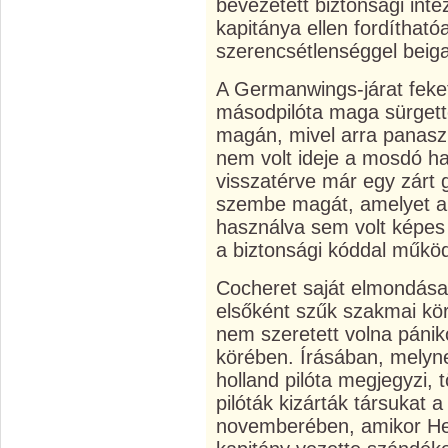
bevezetett biztonsági in
kapitánya ellen fordítható
szerencsétlenséggel beiga
A Germanwings-járat feke
másodpilóta maga sürgett
magán, mivel arra panaszk
nem volt ideje a mosdó ha
visszatérve már egy zárt go
szembe magát, amelyet a f
használva sem volt képes k
a biztonsági kóddal működ
Cocheret saját elmondása 
elsőként szűk szakmai kö
nem szeretett volna pánik
körében. Írásában, melyne
holland pilóta megjegyzi, 
pilóták kizárták társukat a
novemberében, amikor He