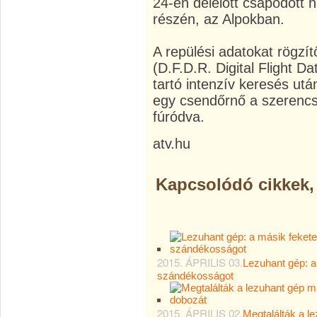
24-én délelőtt csapódott 
részén, az Alpokban.
A repülési adatokat rögzí
(D.F.D.R. Digital Flight D
tartó intenzív keresés utá
egy csendőrnő a szerencs
fúródva.
atv.hu
Kapcsolódó cikkek,
2015. ÁPRILIS 03.
Lezuhant gép: a
szándékosságot
2015. ÁPRILIS 02.
Megtalálták a l