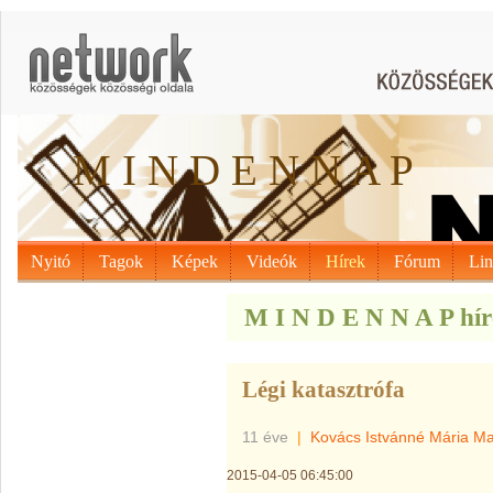
M I N D E N N A P
Nyitó
Tagok
Képek
Videók
Hírek
Fórum
Li
M I N D E N N A P hír
Légi katasztrófa
11 éve
|
Kovács Istvánné Mária M
2015-04-05 06:45:00