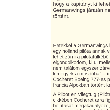
hogy a kapitányt ki lehet
Germanwings járatán ne
történt.
Hetekkel a Germanwings ka
egy holland pilóta annak v
lehet zárni a pilótafülkéb
elgondolkodom, ki ül mel
nem találom egyszer zárva 
kimegyek a mosdóba” – ír
Cocheret Boeing 777-es p
francia Alpokban történt ka
A Piloot en Vliegtuig (Pil
cikkében Cocheret arra fig
bejutását megakadályozó,