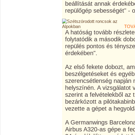
beállítását annak érdekéb
repülőgép sebességét" - 
TOV
A hatóság tovább részletek
folytatódik a második dob
repülés pontos és ténysze
érdekében".
Az első fekete dobozt, am
beszélgetéseket és egyéb
szerencsétlenség napján m
helyszínén. A vizsgálatot 
szerint a felvételekből az 
bezárkózott a pilótakabin
vezette a gépet a hegyold
A Germanwings Barcelona
Airbus A320-as gépe a fe