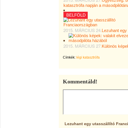
Ügyészség: be
katasztrófa napján a másodpilótán
BELFÖLD
2015. MÁRCIUS 24.
Lezuhant egy 
2015. MÁRCIUS 27.
Különös képek
Címkék:
légi katasztrófa
Kommentáld!
Lezuhant egy utasszállító Fran