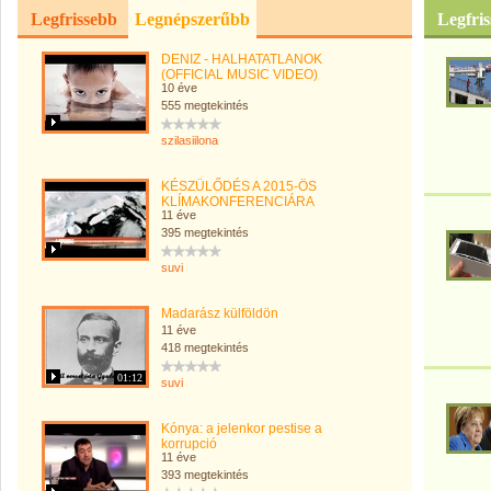
Legfrissebb
Legnépszerűbb
Legfris
DENIZ - HALHATATLANOK
(OFFICIAL MUSIC VIDEO)
10 éve
555 megtekintés
szilasiilona
KÉSZÜLŐDÉS A 2015-ÖS
KLÍMAKONFERENCIÁRA
11 éve
395 megtekintés
suvi
Madarász külföldön
11 éve
418 megtekintés
01:12
suvi
Kónya: a jelenkor pestise a
korrupció
11 éve
393 megtekintés