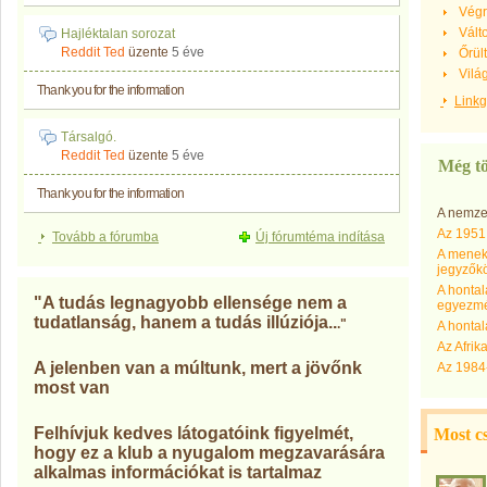
Végr
Vált
Hajléktalan sorozat
Reddit Ted
üzente
5 éve
Őrül
Vilá
Thank you for the information
Link
Társalgó.
Reddit Ted
üzente
5 éve
Még tö
Thank you for the information
A nemzet
Az 1951
Tovább a fórumba
Új fórumtéma indítása
A menek
jegyzők
A honta
"A tudás legnagyobb ellensége nem a
egyezm
tudatlanság, hanem a tudás illúziója..
."
A honta
Az Afri
A jelenben van a múltunk, mert a jövőnk
Az 1984-
most van
Felhívjuk kedves látogatóink figyelmét,
Most c
hogy ez a klub a nyugalom megzavarására
alkalmas információkat is tartalmaz