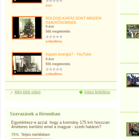
suvi
BOLDOG KARÁCSONT MINDEN
ISMERŐSÖMNEK
9 éve
566 megtekintés
szilasiilona
Ingyen energia? - YouTube
9 éve
555 megtekintés
szilasiilona
Még több videó
Videó feltöltése
Szavazások a fórumban
Egyetértesz-e azzal. hogy a kormány 175 km hosszan
4méteres kerítést emel a magyar - szerb határon?
75%
Teljes mértékben