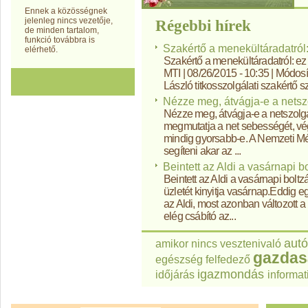
Ennek a közösségnek
jelenleg nincs vezetője,
Régebbi hírek
de minden tartalom,
funkció továbbra is
Szakértő a menekültáradatról:
elérhető.
Szakértő a menekültáradatról: e
MTI | 08/26/2015 - 10:35 | Módosít
László titkosszolgálati szakértő sz
Nézze meg, átvágja-e a netszo
Nézze meg, átvágja-e a netszolgá
megmutatja a net sebességét, vég
mindig gyorsabb-e. A Nemzeti M
segíteni akar az ...
Beintett az Aldi a vasárnapi b
Beintett az Aldi a vasárnapi boltz
üzletét kinyitja vasárnap.Eddig 
az Aldi, most azonban változott a
elég csábító az...
autó
amikor nincs vesztenivaló
gazdas
egészség
felfedező
igazmondás
időjárás
informat