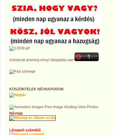
A klubnak jelenleg ennyi látogatója van:
KÖSZÖNTELEK NÉVNAPODON
Névnap
Látogató számláló