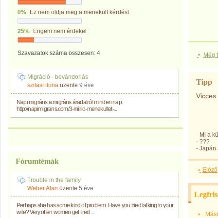
0%
Ez nem oldja meg a menekült kérdést
25%
Engem nem érdekel
Szavazatok száma összesen: 4
Még t
Migráció - bevándorlás
Tipp
szilasi ilona
üzente
9 éve
Vicces
Napi migráns a migráns áradatról minden nap.
http://napimigrans.com/3-millio-menekultet-...
- Mi a 
- ???
- Japán
Fórumtémák
Előző
Trouble in the family
Weber Alan
üzente
5 éve
Legfris
Perhaps she has some kind of problem. Have you tried talking to your
wife? Very often women get tired ...
Másn