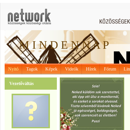
M I N D E N N A P
Nyitó
Tagok
Képek
Videók
Hírek
Fórum
Li
Vezetőváltás