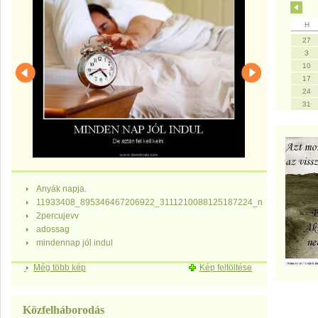
H
27
3
10
17
24
31
Anyák napja.
11933408_895346467206922_3111210088125187224_n
2percujevv
adossag
mindennap jól indul
Még több kép
Kép feltöltése
Közfelháborodás